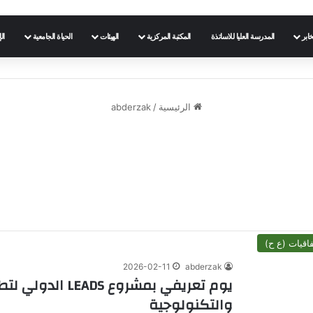
خابر
المدرسة العليا للاساتذة
المكتبة المركزية
الهيئات
الحياة الجامعية
ال
الرئيسية
/
abderzak
فاقيات (ع ح)
2026-02-11
abderzak
يوم تعريفي بمشروع
والتكنولوجية