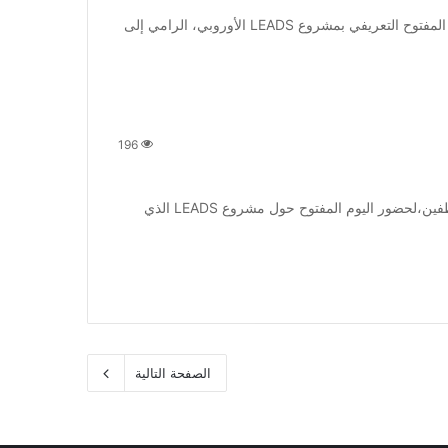
احتضنت جامعة البليدة 2، صباح اليوم الثلاثاء، فعاليات اليوم المفتوح التعريفي بمشروع LEADS الأوروبي، الرامي إلى
196
تتشرف جامعة البليدة 2 بدعوة كل الطلبة،الاساتذة و الموظفين،لحضور اليوم المفتوح حول مشروع LEADS الذي
الصفحة التالية