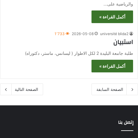
والرياضية على…
أكمل القراءة »
1٬733
2026-05-08
université blida2
استبيان
طلبة جامعة البليدة 2 لكل الاطوار ( ليسانس، ماستر، دكتوراه)
أكمل القراءة »
الصفحة السابقة
الصفحة التالية
إتصل بنا