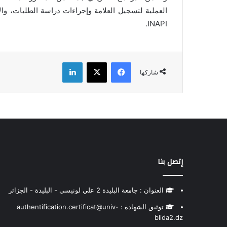
العملية لتسجيل العلامة وإجراءات دراسة الطلبات، وال
INAPI.
فيسبوك
‫X
لينكدإن
شاركها
إتصل بنا
العنوان : جامعة البليدة 2 علي لونيسي - البليدة - الجزائر
توثيق الشهادة : authentification.certificat@univ-
blida2.dz