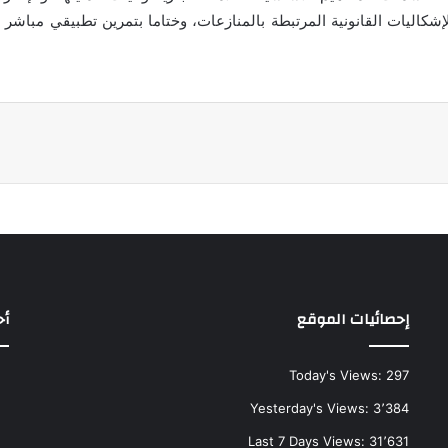
إشكاليات القانونية المرتبطة بالمنازعات، وختاما بتمرين تطبيقي مباشر ل
إحصائيات الموقع
أح
Today's Views:
297
Yesterday's Views:
3٬384
Last 7 Days Views:
31٬631