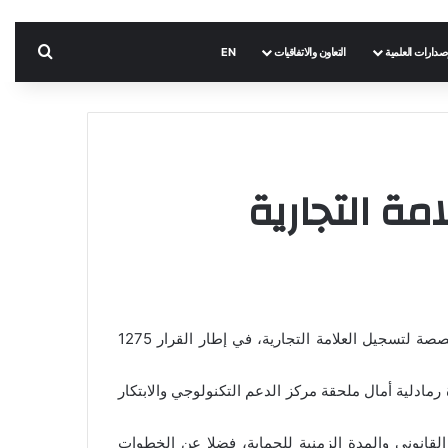
بحث 
إصدارات العلمية
التعاون والاتفاقيات
EN
مة التجارية
أطلق مركز الدعم التكنولوجي والابتكار بجامعة البليدة 2، اليوم الأربعاء 20 مايو 2026، فعاليات دورته التكوينية العاشرة المخصصة لتسجيل العلامة التجارية، في إطار القرار 1275
رمادلية أمال ملحقة مركز الدعم التكنولوجي والابتكار
القانوني والمدة الزمنية للحماية، فضلا عن الخطوات