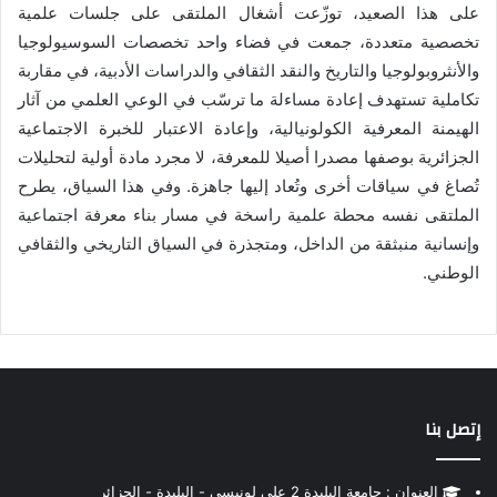
على هذا الصعيد، توزّعت أشغال الملتقى على جلسات علمية
تخصصية متعددة، جمعت في فضاء واحد تخصصات السوسيولوجيا
والأنثروبولوجيا والتاريخ والنقد الثقافي والدراسات الأدبية، في مقاربة
تكاملية تستهدف إعادة مساءلة ما ترسّب في الوعي العلمي من آثار
الهيمنة المعرفية الكولونيالية، وإعادة الاعتبار للخبرة الاجتماعية
الجزائرية بوصفها مصدرا أصيلا للمعرفة، لا مجرد مادة أولية لتحليلات
تُصاغ في سياقات أخرى وتُعاد إليها جاهزة. وفي هذا السياق، يطرح
الملتقى نفسه محطة علمية راسخة في مسار بناء معرفة اجتماعية
وإنسانية منبثقة من الداخل، ومتجذرة في السياق التاريخي والثقافي
الوطني.
إتصل بنا
العنوان : جامعة البليدة 2 علي لونيسي - البليدة - الجزائر