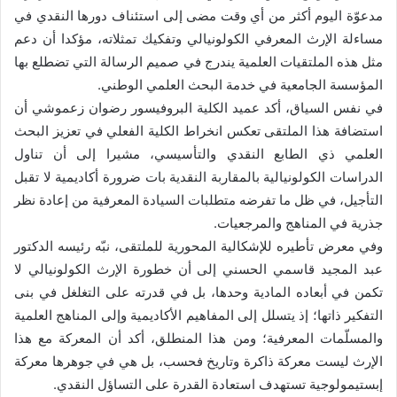
مدعوّة اليوم أكثر من أي وقت مضى إلى استئناف دورها النقدي في
مساءلة الإرث المعرفي الكولونيالي وتفكيك تمثلاته، مؤكدا أن دعم
مثل هذه الملتقيات العلمية يندرج في صميم الرسالة التي تضطلع بها
المؤسسة الجامعية في خدمة البحث العلمي الوطني.
في نفس السياق، أكد عميد الكلية البروفيسور رضوان زعموشي أن
استضافة هذا الملتقى تعكس انخراط الكلية الفعلي في تعزيز البحث
العلمي ذي الطابع النقدي والتأسيسي، مشيرا إلى أن تناول
الدراسات الكولونيالية بالمقاربة النقدية بات ضرورة أكاديمية لا تقبل
التأجيل، في ظل ما تفرضه متطلبات السيادة المعرفية من إعادة نظر
جذرية في المناهج والمرجعيات.
وفي معرض تأطيره للإشكالية المحورية للملتقى، نبّه رئيسه الدكتور
عبد المجيد قاسمي الحسني إلى أن خطورة الإرث الكولونيالي لا
تكمن في أبعاده المادية وحدها، بل في قدرته على التغلغل في بنى
التفكير ذاتها؛ إذ يتسلل إلى المفاهيم الأكاديمية وإلى المناهج العلمية
والمسلّمات المعرفية؛ ومن هذا المنطلق، أكد أن المعركة مع هذا
الإرث ليست معركة ذاكرة وتاريخ فحسب، بل هي في جوهرها معركة
إبستيمولوجية تستهدف استعادة القدرة على التساؤل النقدي.