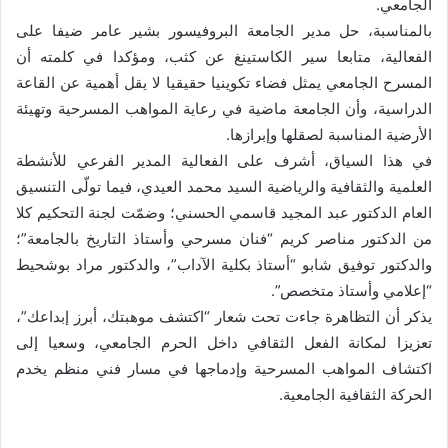
الجامعي.
بالمناسبة، حل مدير الجامعة البروفيسور بشير عامر ضيفا على
الفعالية، متابعا سير الكاستينغ عن كثب، ومؤكدا في كلمته أن
المسرح الجامعي يمثل فضاء تكوينيا حقيقيا لا يقل أهمية عن القاعة
الدراسية، وأن الجامعة ماضية في رعاية المواهب المسرحية وتهيئة
الأرضية المناسبة لصقلها وإبرازها.
في هذا السياق، أشرف على الفعالية المدير الفرعي للأنشطة
العلمية والثقافية والرياضية السيد محمد العيدي، فيما تولّى التنسيق
العام الدكتور عبد المجيد قاسمي الحسني؛ وضمّت لجنة التحكيم كلا
من الدكتور مناصر كريم “فنان مسرحي وأستاذ التاريخ بالجامعة”؛
والدكتور توفيق شابو “أستاذ بكلية الآداب”، والدكتور مراد بوشحيط
“إعلامي وأستاذ متخصص”.
يذكر أن التظاهرة جاءت تحت شعار “اكتشف موهبتك، أبرز إبداعك”،
تعزيزا لمكانة الفعل الثقافي داخل الحرم الجامعي، وسعيا إلى
اكتشاف المواهب المسرحية وإدماجها في مسار فني منظم يخدم
الحركة الثقافية الجامعية.