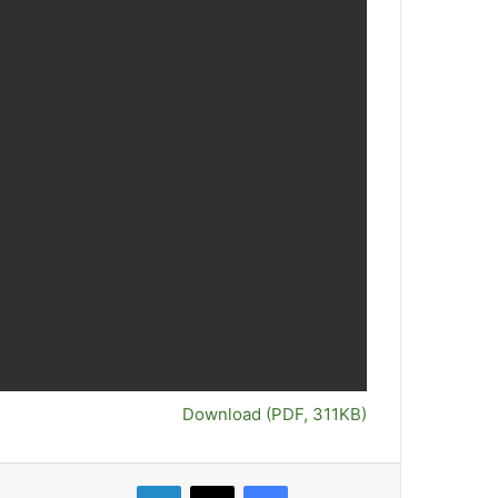
Download (PDF, 311KB)
فيسبوك
‫X
لينكدإن