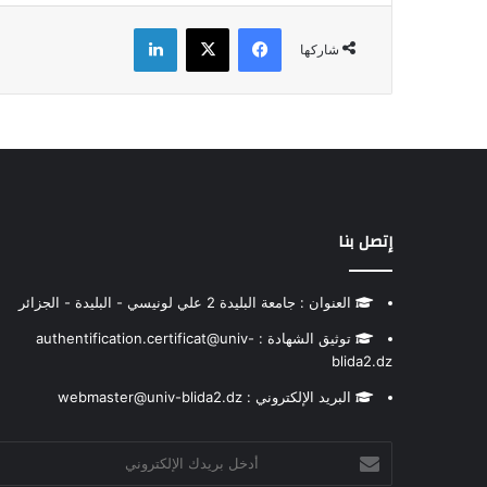
فيسبوك
‫X
لينكدإن
شاركها
إتصل بنا
العنوان : جامعة البليدة 2 علي لونيسي - البليدة - الجزائر
توثيق الشهادة : authentification.certificat@univ-
blida2.dz
البريد الإلكتروني : webmaster@univ-blida2.dz
أدخل
بريدك