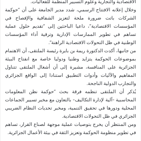
الاقتصادية والتجارية وعلوم التسيير المنظمة للفعاليات.
وخلال إعلانه الافتتاح الرسمي، شدد مدير الجامعة على أن “حوكمة
الشركات باتت ضرورة ملحة لتعزيز الشفافية والإفصاح في
المؤسسات الاقتصادية”، داعيا الباحثين إلى “تقديم حلول عملية
تساهم في تطوير الممارسات الإدارية وترقية أداء المؤسسات
الوطنية في ظل التحولات الاقتصادية الراهنة”.
من جانبها، أكدت الدكتورة ريمة بن بايرة رئيسة الملتقى، أن الاهتمام
بموضوعات الحوكمة يتزايد وطنيا ودوليا خاصة مع انفتاح البيئة
الجزائرية على المنافسة، مشيرة إلى أن أشغال الملتقى تتناول
المفاهيم والآليات وأدوات التطبيق استنادا إلى الواقع الجزائري
والتجارب الدولية الناجحة.
يُذكر أن الملتقى تنظمه فرقة بحث “حوكمة نظن المعلومات
المحاسبية -آلية لإدارة التكاليف- بالتعاون مع مخبر تسيير الجماعات
المحلية ودورها في تحقيق التنمية، ومخبر تحديات النظام الضريبي
الجزائري في ظل التحولات الاقتصادية.
ومن المنتظر أن يخرج بتوصيات عملية موجهة لصناع القرار، تساهم
في تطوير منظومة الحوكمة وتعزيز الثقة في بيئة الأعمال الجزائرية.