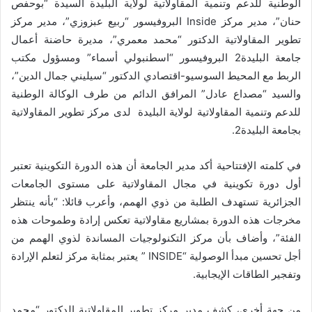
الوطنية للدعم وتنمية المقاولاتية لولاية البليدة السيدة “بوحفص
حنان”، مدير مركز Inside البروفيسور “ربيع عبزوزي”، مدير مركز
تطوير المقاولاتية الدكتور “محمد معمري”، مديرة حاضنة أعمال
جامعة البليدة2 البروفيسور “اسطنبولي أسماء” ومسؤول مكتب
الربط مع المحيط السوسيو-اقتصادي الدكتور “سيليني جمال الدين”،
والسيد “مصداع عادل” المرافق الدائم من طرف الوكالة الوطنية
للدعم وتنمية المقاولاتية لولاية البليدة لدى مركز تطوير المقاولاتية
بجامعة البليدة2.
في كلمته الإفتتاحية أكد مدير الجامعة أن هذه الدورة التكوينية تعتبر
أول دورة تكوينية في مجال المقاولاتية على مستوى الجامعات
الجزائرية تستهدف الطلبة من ذوي الهمم، وأعرب قائلا: “بأنه ينتظر
مخرجات هذه الدورة بمشاريع مقاولاتية تعكس إرادة وطموحات هذه
الفئة”، وأضاف بأن مركز التكنولوجيات المساندة لذوي الهمم من
أجل تحسين مبدأ الوصولية “INSIDE ” يعتبر بمثابة مركز لتعلم الإرادة
وتفجير الطاقات الإيجابية.
من جهة أخرى، كشف مدير مركز تطوير المقاولاتية الدكتور “محمد