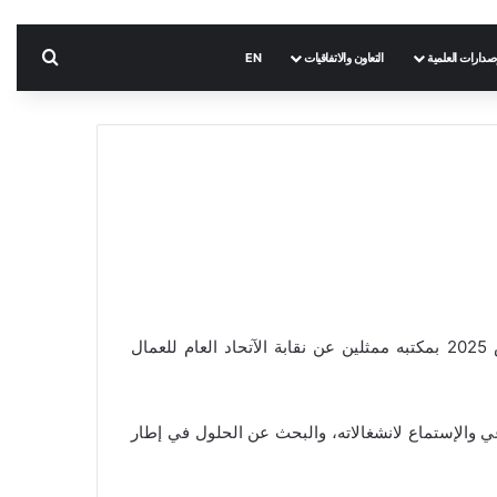
بحث 
إصدارات العلمية
التعاون والاتفاقيات
EN
في إطار استكمال مسار الحوار مع الشريك الإجتماعي، استقبل السيد مدير الجامعة “أ.د فريد كورتل” صباح اليوم 09 مارس 2025 بمكتبه ممثلين عن نقابة الآتحاد العام للعمال
 والإستماع لانشغالاته، والبحث عن الحلول في إطار