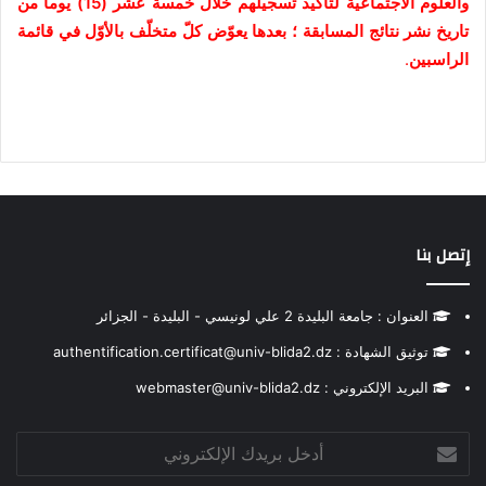
والعلوم الاجتماعية لتأكيد تسجيلهم خلال خمسة عشر (15) يوما من
تاريخ نشر نتائج المسابقة ؛ بعدها يعوّض كلّ متخلّف بالأوّل في قائمة
الراسبين
.
إتصل بنا
العنوان : جامعة البليدة 2 علي لونيسي - البليدة - الجزائر
توثيق الشهادة : authentification.certificat@univ-blida2.dz
البريد الإلكتروني : webmaster@univ-blida2.dz
أدخل
بريدك