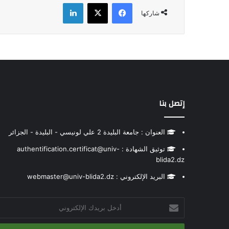
فيسبوك
‫X
لينكدإن
شاركها
إتصل بنا
العنوان : جامعة البليدة 2 علي لونيسي - البليدة - الجزائر
توثيق الشهادة : authentification.certificat@univ-
blida2.dz
البريد الإلكتروني : webmaster@univ-blida2.dz
أدخل
بريدك
الإلكتروني