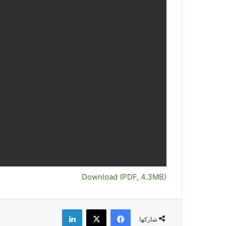
Download (PDF, 4.3MB)
فيسبوك
‫X
لينكدإن
شاركها