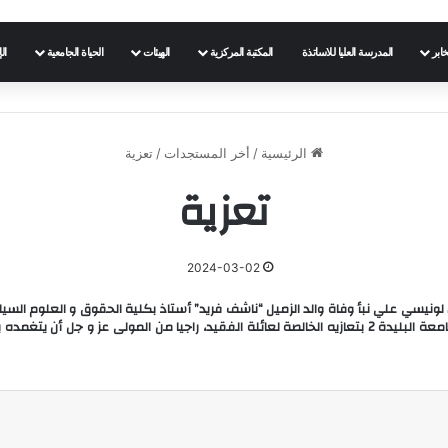
خابر
المدرسة العليا للاساتذة
المكتبة المركزية
الهيئات
الحياة الجامعية
ال
الرئيسية
/
أخر المستجدات
/
تعزية
تعزية
2024-03-02
بقلوب مؤمنة بقضاء الله وقدره، تلقت أسرة جامعة البليدة 2 لونيسي علي نبأ وفاة والد الزميل “ناشف فريد” أستاذ بكلي
“أ.د مزوغ عادل” أصالة عن نفسه ونيابة عن الطاقم الاداري لجامعة البليدة 2 بتعازيه الخالصة لعائلة الفقيد