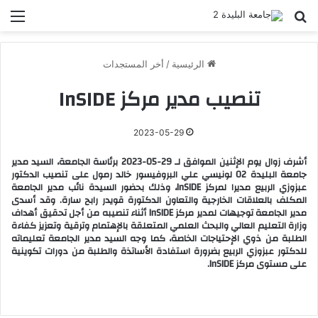
بحث عن
الق
الرئيسية
/
أخر المستجدات
تنصيب مدير مركز InSIDE
2023-05-29
أشرف زوال يوم الإثنين الموافق لـ 29-05-2023 برئاسة الجامعة، السيد مدير
جامعة البليدة 02 لونيسي علي البروفيسور خالد رمول على تنصيب الدكتور
عبزوزي الربيع مديرا لمركز InSIDE، وذلك بحضور السيدة نائب مدير الجامعة
المكلف بالعلاقات الخارجية والتعاون الدكتورة قويدر رابح سارة. وقد أسدى
مدير الجامعة توجيهات لمدير مركز InSIDE أثناء تنصيبه من أجل تحقيق أهداف
وزارة التعليم العالي والبحث العلمي المتعلقة بالإهتمام وترقية وتعزيز كفاءة
الطلبة من ذوي الإحتياجات الخاصة، كما وجه السيد مدير الجامعة تعليماته
للدكتور عبزوزي الربيع بضرورة استفادة الأساتذة والطلبة من دورات تكوينية
على مستوى مركز InSIDE.