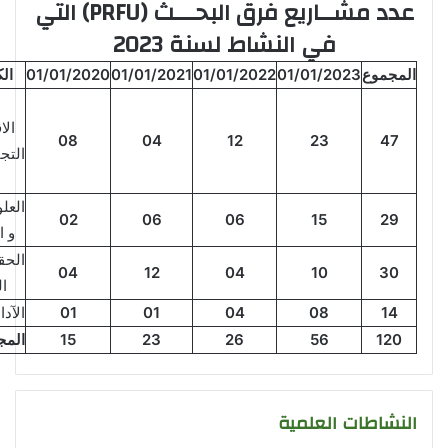
عدد مشــاريع فرق البحـــث (
PRFU
) التي
في النشاط لسنة 2023
المجموع
01/01/2023
01/01/2022
01/01/2021
01/01/2020
الك
الا
0
8
0
4
12
23
4
7
التج
ا
العلو
02
0
6
06
15
29
و ا
الحق
0
4
12
04
10
30
ا
14
08
4
0
01
1
0
الآد
120
56
6
2
23
15
المجم
النشاطات العلمية