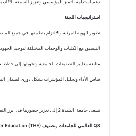
دعم استدامة التميز المؤسسي وتعزيز السمعة الأكاديمي
استراتيجيات اللجنة
تطوير الهوية المرئية والالتزام بتطبيقها في جميع المنص
التنسيق مع الكليات والوحدات المختلفة لتوحيد الجهود ا
متابعة معايير التصنيفات الجامعية وتحويلها إلى خطط عم
قياس الأداء وتحليل المؤشرات بشكل دوري لضمان التحسين الم
تسعى جامعة البليدة 2 إلى تعزيز حضورها في أبرز التصنيفات الجامعية العالمية، وفي مقدمتها
QS
العالمي للجامعات
و
تصنيف
Times Higher Education (THE)