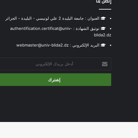
إتصل بنا
العنوان : جامعة البليدة 2 علي لونيسي - البليدة - الجزائر
توثيق الشهادة : authentification.certificat@univ-
blida2.dz
البريد الإلكتروني : webmaster@univ-blida2.dz
أدخل
بريدك
الإلكتروني