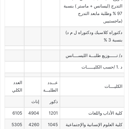
التدرج (ليسانس + ماستر ) بنسبة
97 % وطلبة مابعد التدرج
(ماجستيير,
دكتوراه كلاسيك ودكتوراه ل م د)
بنسبة 3 %
د/ تــــــوزيع طلبـــة الليســــانس
د .1 /حسب الكليــــــات
عـــدد
العدد
الكليــــات
الطلبـــة
الكلي
ذكور
إناث
كلية الأداب واللغات
1201
4904
6105
كلية العلوم الإنسانية والإجتماعية
1045
4260
5305