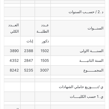
د .2 / حســـب السنوات
عــدد
العـــدد
السنـــوات
الطلبـــة
الكلي
ذكور
إناث
السنـــــة الاولى
1502
2388
3890
السنة الثانيــــــة
1505
2847
4352
المجمـــــــوع
3007
5235
8242
ي /تــــــوزيع حاملي الشهادات
ي .1 حسب الكليـــــات