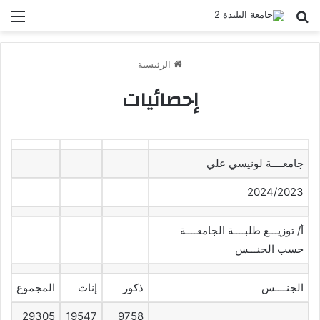
بحث عن
الق
الرئيسية
إحصائيات
جامعــــة لونيسي علي
2024/2023
أ/ توزيـــع طلبــــة الجامعــــة
حسب الجنـــس
الجنــــس
ذكور
إناث
المجموع
29305
19547
9758