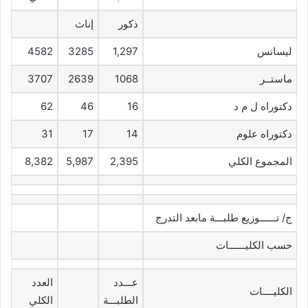
ذكور
إناث
ليسانس
1,297
3285
4582
ماستــر
1068
2639
3707
دكتوراه ل م د
16
46
62
دكتوراه علوم
14
17
31
المجموع الكلي
2,395
5,987
8,382
ج/ تــــــوزيع طلبـــة مابعد التدرج
حسب الكليــــــات
عـــدد
العدد
الكليــــات
الطلبـــة
الكلي