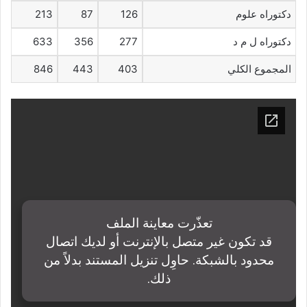
دكتوراه علوم
126
87
213
دكتوراه ل م د
277
356
633
المجموع الكلي
403
443
846