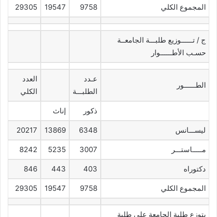
المجموع الكلي
9758
19547
29305
ج / تــــــوزيع طلبـــة الجامعــة
حسـب الأطــــــوار
عـدد
العدد
الطــــــور
الطلبـــة
الكلي
ذكور
إناث
ليســـانس
6348
13869
20217
مـــــاستـــر
3007
5235
8242
دكتوراه
403
443
846
المجموع الكلي
9758
19547
29305
يتوزع طلبة الجامعة على طلبة