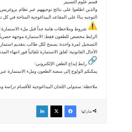
قسم علوم التسيير
التوجيه بناءً على المقاعد البيداغوجية المتاحة في كل
شروط وملاحظات هامة جداً قبل ملء الاستمارة:
الرابط مخصص للطعون فقط: الاستمارة موجهة حصرياً ل
التسجيل لمرة واحدة: يسمح لكل طالب بتقديم استمارة
الآجال القانونية: تُغلق الاستمارة تلقائياً فور انتهاء 
رابط إيداع الطعن الإلكتروني:
يمكنكم الولوج إلى منصة الطعون وملء الاستمارة عبر ا
ملاحظة: ستتولى اللجان البيداغوجية للأقسام دراسة وم
فيسبوك
‫X
لينكدإن
شاركها