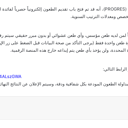
والذين اطلعوا على نتائج توجيههم عبر نظام بروغريس (PROGRES)، أنه قد تم فتح باب تقديم الطع
 تخصص ومعدلات الترتيب السنوية.
من لديه طعن مؤسس، وأي طعن عشوائي أو بدون مبرر حقيقي سيتم رفضه تلق
 طعن واحدة فقط (يرجى التأكد من صحة البيانات قبل الضغط على زر الإ
المدة المحددة، ولن يؤخذ بأي طعن يتم إيداعه خارج هذه المنصة الرقمية.
لرابط التالي:
6Y4ALszGWA
داولة الطعون المودعة بكل شفافية ودقة، وسيتم الإعلان عن النتائج النها