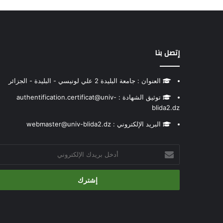
إتصل بنا
العنوان : جامعة البليدة 2 علي لونيسي - البليدة - الجزائر
توثيق الشهادة : authentification.certificat@univ-
blida2.dz
البريد الإلكتروني : webmaster@univ-blida2.dz
أدخل
بريدك
الإلكتروني