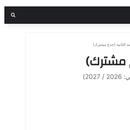
بحث 
نة الثانية (جذع مشترك)
ع مشترك)
20)