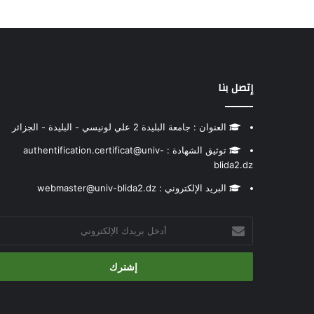
إتصل بنا
العنوان : جامعة البليدة 2 علي لونيسي - البليدة - الجزائر
توثيق الشهادة : authentification.certificat@univ-
blida2.dz
البريد الإلكتروني : webmaster@univ-blida2.dz
أدخل
بريدك
الإلكتروني