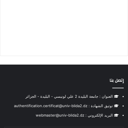
إتصل بنا
العنوان : جامعة البليدة 2 علي لونيسي - البليدة - الجزائر
توثيق الشهادة : authentification.certificat@univ-blida2.dz
البريد الإلكتروني : webmaster@univ-blida2.dz