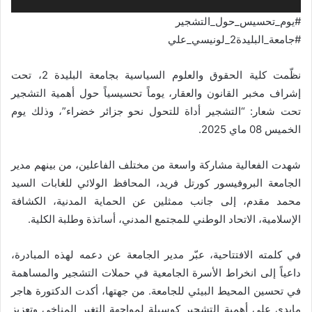
#يوم_تحسيس_حول_التشجير
#جامعة_البليدة2_لونيسي_علي
نظّمت كلية الحقوق والعلوم السياسية بجامعة البليدة 2، تحت
إشراف مخبر القانون والعقار، يوماً تحسيسياً حول أهمية التشجير
تحت شعار: “التشجير أداة للتحول نحو جزائر خضراء”، وذلك يوم
الخميس 08 ماي 2025.
شهدت الفعالية مشاركة واسعة من مختلف الفاعلين، من بينهم مدير
الجامعة البروفيسور كورتل فريد، المحافظ الولائي للغابات السيد
محمد مقدم، إلى جانب ممثلين عن الحماية المدنية، الكشافة
الإسلامية، الاتحاد الوطني للمجتمع المدني، أساتذة وطلبة الكلية.
في كلمته الافتتاحية، عبّر مدير الجامعة عن دعمه لهذه المبادرة،
داعياً إلى انخراط الأسرة الجامعية في حملات التشجير والمساهمة
في تحسين المحيط البيئي للجامعة. من جهتها، أكدت الدكتورة هاجر
مايدي على أهمية التشجير كوسيلة لمواجهة التغير المناخي وتعزيز