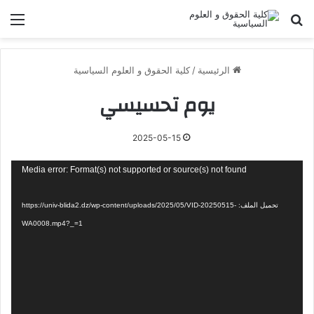
بحث عن
الق
الرئيسية
/
كلية الحقوق و العلوم السياسية
يوم تحسيسي
2025-05-15
مشغل
Media error: Format(s) not supported or source(s) not found
الفيديو
تحميل الملف: https://univ-blida2.dz/wp-content/uploads/2025/05/VID-20250515-
WA0008.mp4?_=1