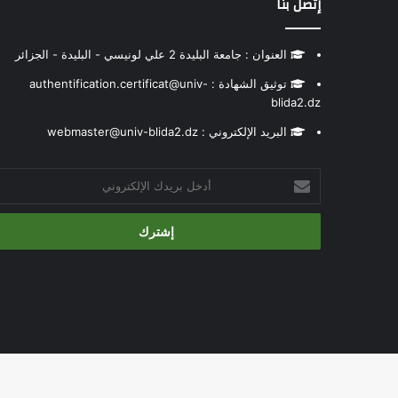
إتصل بنا
العنوان : جامعة البليدة 2 علي لونيسي - البليدة - الجزائر
توثيق الشهادة : authentification.certificat@univ-
blida2.dz
البريد الإلكتروني : webmaster@univ-blida2.dz
أدخل
بريدك
الإلكتروني