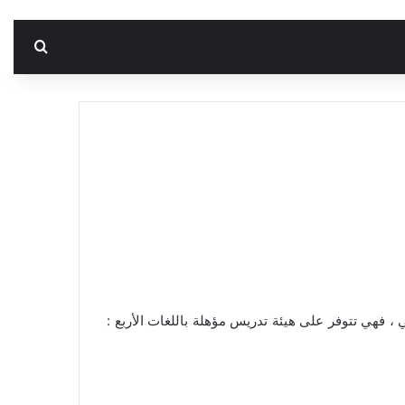
بحث 
تكوين البيداغوجي والبحث العلمي ، فهي تتوفر على هيئة تدريس مؤهلة باللغات الأربع :