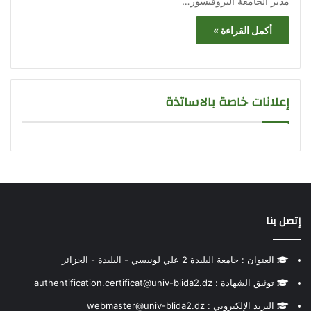
مدير الجامعة البروفيسور…
أكمل القراءة »
إعلانات خاصة بالاساتذة
إتصل بنا
العنوان : جامعة البليدة 2 علي لونيسي - البليدة - الجزائر
توثيق الشهادة : authentification.certificat@univ-blida2.dz
البريد الإلكتروني : webmaster@univ-blida2.dz